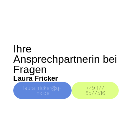
Ihre
Ansprechpartnerin bei
Fragen
Laura Fricker
laura.fricker@q-
+49 177
inx.de
6577516