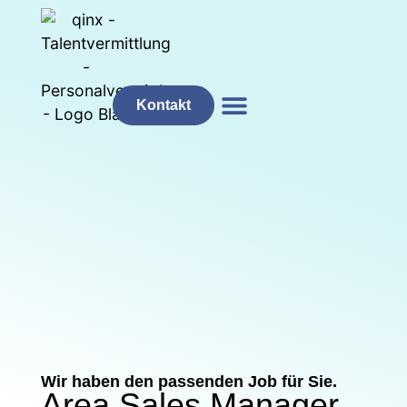
Kontakt
Für Unternehmen
Für Bewerbende
Wir haben den passenden Job für Sie.
Area Sales Manager